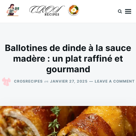
Skip
Search
to
for:
content
CrosRecipes
Des recettes simples, du bonheur en bouche.
Ballotines de dinde à la sauce
madère : un plat raffiné et
gourmand
on
CROSRECIPES
JANVIER 27, 2025
LEAVE A COMMENT
: