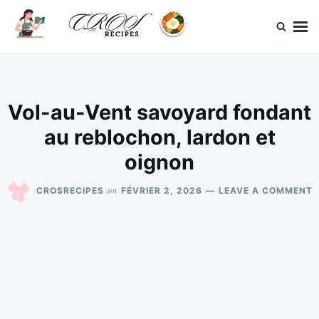
Skip
Search
to
for:
content
CrosRecipes
Des recettes simples, du bonheur en bouche.
Vol-au-Vent savoyard fondant
au reblochon, lardon et
oignon
O
on
CROSRECIPES
FÉVRIER 2, 2026
LEAVE A COMMENT
V
A
V
S
F
A
R
L
E