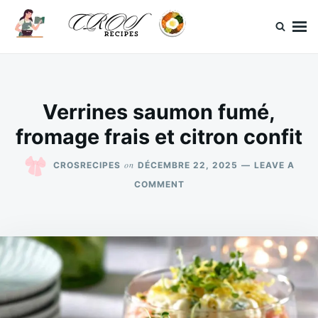
Skip
Search
to
for:
content
CrosRecipes
Des recettes simples, du bonheur en bouche.
Verrines saumon fumé,
fromage frais et citron confit
on
CROSRECIPES
DÉCEMBRE 22, 2025
LEAVE A
ON
COMMENT
VERRINES
SAUMON
FUMÉ,
FROMAGE
FRAIS
ET
CITRON
CONFIT