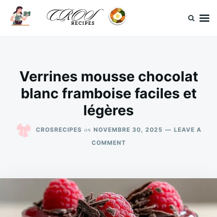
Skip
Search
to
for:
content
CrosRecipes
Des recettes simples, du bonheur en bouche.
Verrines mousse chocolat
blanc framboise faciles et
légères
on
CROSRECIPES
NOVEMBRE 30, 2025
LEAVE A
ON
COMMENT
VERRINES
MOUSSE
CHOCOLAT
BLANC
FRAMBOISE
FACILES
ET
LÉGÈRES