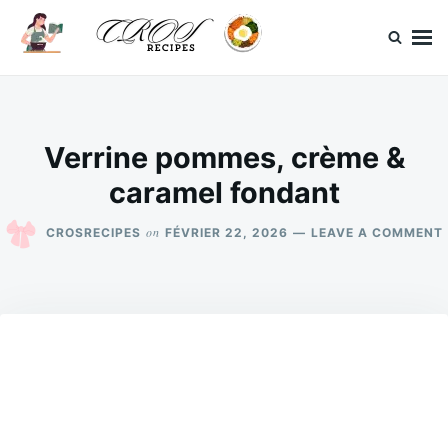
Skip
Search
to
for:
content
CrosRecipes
Des recettes simples, du bonheur en bouche.
Verrine pommes, crème &
caramel fondant
on
CROSRECIPES
FÉVRIER 22, 2026
LEAVE A COMMENT