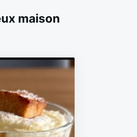
meux maison
N
IRAMISU
UX
OIRES
ÉGER
T
RÉMEUX
AISON