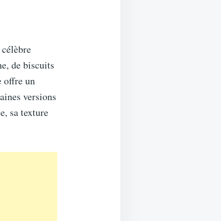
u célèbre
e, de biscuits
e offre un
taines versions
e, sa texture