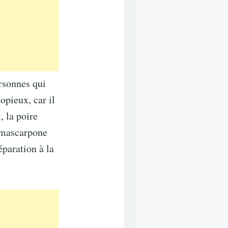
ersonnes qui
opieux, car il
, la poire
u mascarpone
éparation à la