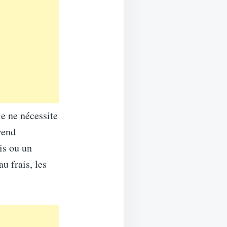
le ne nécessite
rend
is ou un
u frais, les