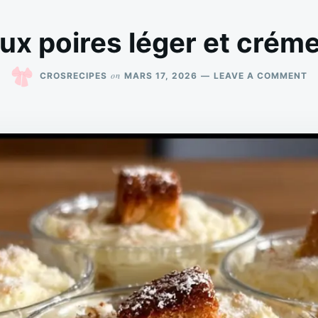
ux poires léger et cré
O
on
CROSRECIPES
MARS 17, 2026
LEAVE A COMMENT
T
A
P
L
E
C
M