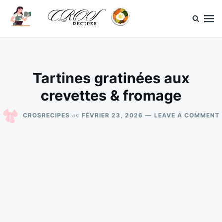
Skip
Search
to
for:
content
CrosRecipes
Des recettes simples, du bonheur en bouche.
Tartines gratinées aux
crevettes & fromage
on
CROSRECIPES
FÉVRIER 23, 2026
LEAVE A COMMENT