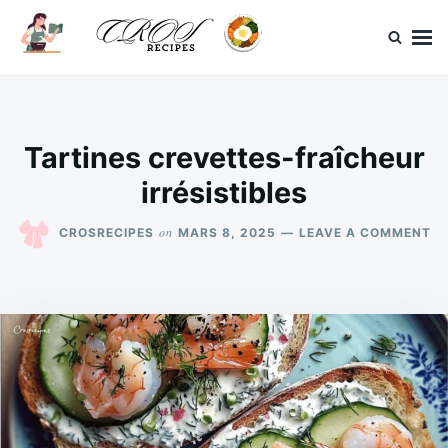
Skip
Search
to
for:
content
CrosRecipes
Des recettes simples, du bonheur en bouche.
Tartines crevettes-fraîcheur
irrésistibles
O
on
CROSRECIPES
MARS 8, 2025
LEAVE A COMMENT
TA
CR
FR
IR