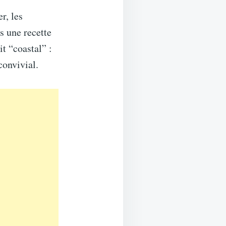
r, les
as une recette
it “coastal” :
convivial.