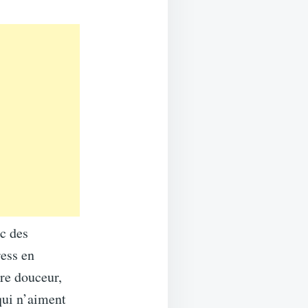
ec des
ress en
re douceur,
qui n’aiment