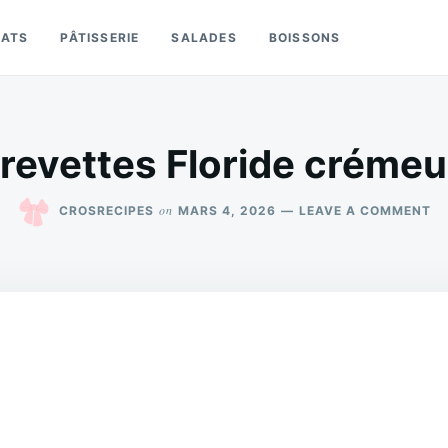
LATS
PÂTISSERIE
SALADES
BOISSONS
crevettes Floride crémeu
O
on
CROSRECIPES
MARS 4, 2026
LEAVE A COMMENT
TA
A
CR
FL
CR
ET
DO