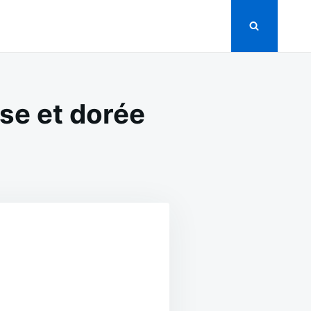
se et dorée
N
RTE
UX
EVETTES
ORIDE
ÉMEUSE
RÉE