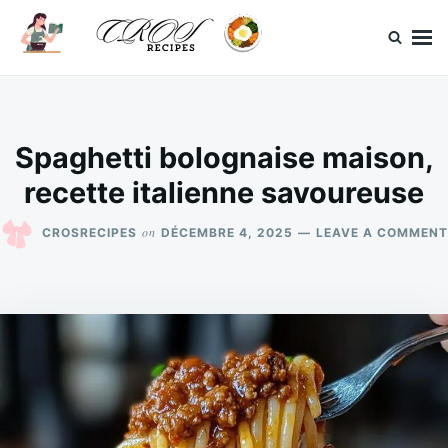
Skip
Search
to
for:
content
CrosRecipes
Des recettes simples, du bonheur en bouche.
Spaghetti bolognaise maison,
recette italienne savoureuse
on
CROSRECIPES
DÉCEMBRE 4, 2025
LEAVE A COMMENT