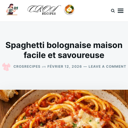
Skip
Search
to
for:
content
CrosRecipes
Des recettes simples, du bonheur en bouche.
Spaghetti bolognaise maison
facile et savoureuse
on
CROSRECIPES
FÉVRIER 12, 2026
LEAVE A COMMENT