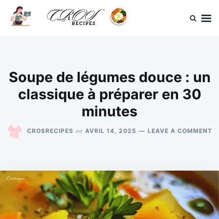
Skip
Search
to
for:
content
CrosRecipes
Des recettes simples, du bonheur en bouche.
Soupe de légumes douce : un
classique à préparer en 30
minutes
O
on
CROSRECIPES
AVRIL 14, 2025
LEAVE A COMMENT
S
D
L
D
:
U
C
À
P