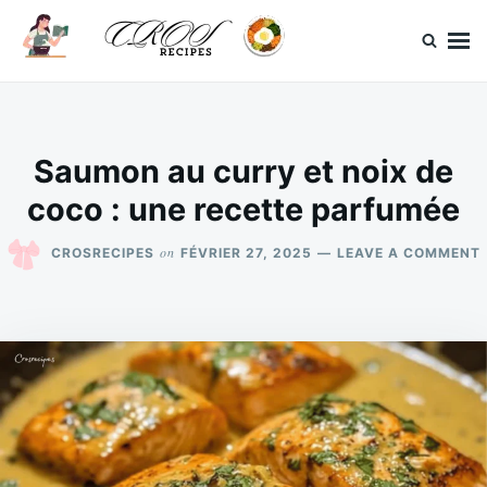
Skip
Search
to
for:
content
CrosRecipes
Des recettes simples, du bonheur en bouche.
Saumon au curry et noix de
coco : une recette parfumée
on
CROSRECIPES
FÉVRIER 27, 2025
LEAVE A COMMENT
: