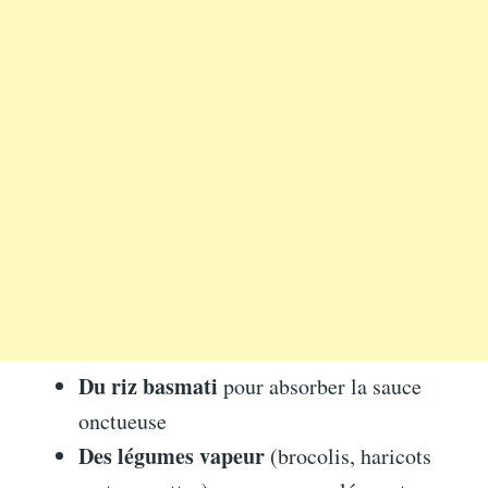
Du riz basmati
pour absorber la sauce
onctueuse
Des légumes vapeur
(brocolis, haricots