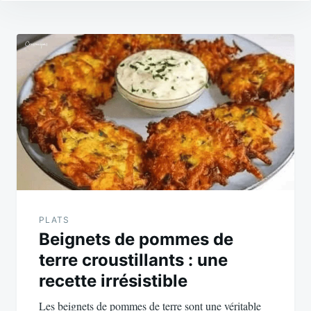
Navigation
de
l’article
PLATS
Beignets de pommes de
terre croustillants : une
recette irrésistible
Les beignets de pommes de terre sont une véritable