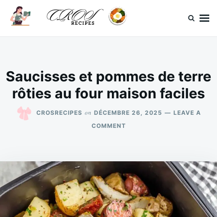
Skip
Search
to
for:
content
CrosRecipes
Des recettes simples, du bonheur en bouche.
Saucisses et pommes de terre
rôties au four maison faciles
on
CROSRECIPES
DÉCEMBRE 26, 2025
LEAVE A
ON
COMMENT
SAUCISSES
ET
POMMES
DE
TERRE
RÔTIES
AU
FOUR
MAISON