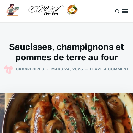
Skip
Search
to
for:
content
CrosRecipes
Des recettes simples, du bonheur en bouche.
Saucisses, champignons et
pommes de terre au four
O
on
CROSRECIPES
MARS 24, 2025
LEAVE A COMMENT
S
C
E
P
D
T
A
F