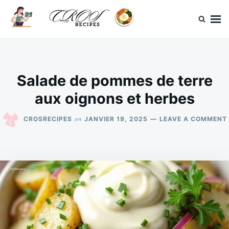
Skip
Search
to
for:
content
CrosRecipes
Des recettes simples, du bonheur en bouche.
Salade de pommes de terre
aux oignons et herbes
on
CROSRECIPES
JANVIER 19, 2025
LEAVE A COMMENT