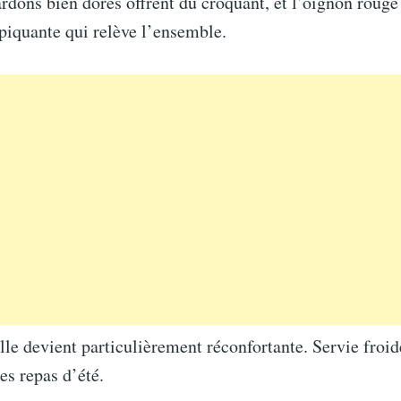
ardons bien dorés offrent du croquant, et l’oignon roug
piquante qui relève l’ensemble.
elle devient particulièrement réconfortante. Servie froide
es repas d’été.