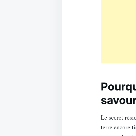
Pourqu
savou
Le secret rési
terre encore t