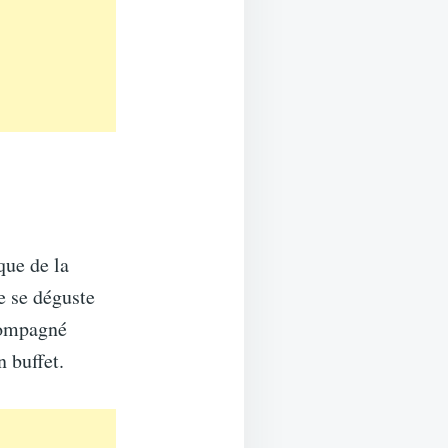
que de la
le se déguste
ccompagné
 buffet.