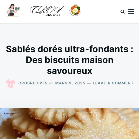
Skip
Search
to
for:
content
CrosRecipes
Des recettes simples, du bonheur en bouche.
Sablés dorés ultra-fondants :
Des biscuits maison
savoureux
O
on
CROSRECIPES
MARS 9, 2025
LEAVE A COMMENT
SA
DO
UL
F
:
DE
BI
MA
S