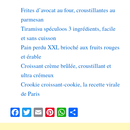
Frites d’avocat au four, croustillantes au
parmesan
Tiramisu spéculoos 3 ingrédients, facile
et sans cuisson
Pain perdu XXL brioché aux fruits rouges
et érable
Croissant crème brûlée, croustillant et
ultra crémeux
Crookie croissant-cookie, la recette virale
de Paris
Fa
T
E
Pi
W
Pa
ce
wi
m
nt
ha
rt