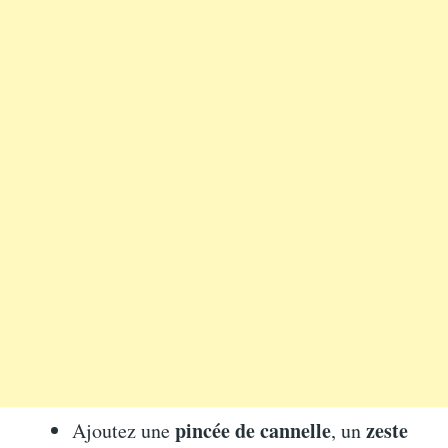
pincée de cannelle
zeste
Ajoutez une
, un