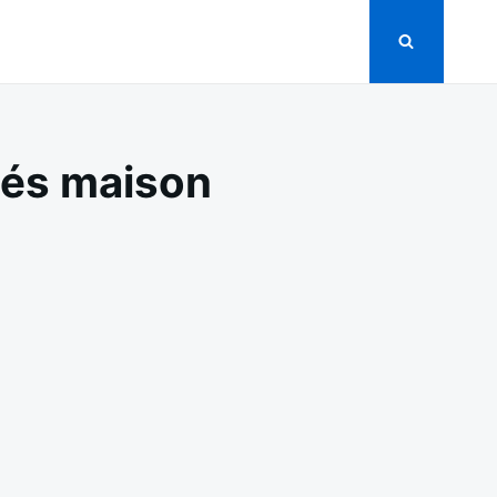
nés maison
N
OULÉS
’ENDIVES
U
AMBON
RATINÉS
AISON