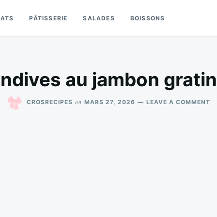
LATS
PÂTISSERIE
SALADES
BOISSONS
endives au jambon grati
O
on
CROSRECIPES
MARS 27, 2026
LEAVE A COMMENT
R
D
A
J
G
M