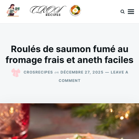
Skip
Search
to
for:
content
CrosRecipes
Des recettes simples, du bonheur en bouche.
Roulés de saumon fumé au
fromage frais et aneth faciles
on
CROSRECIPES
DÉCEMBRE 27, 2025
LEAVE A
ON
COMMENT
ROULÉS
DE
SAUMON
FUMÉ
AU
FROMAGE
FRAIS
ET
ANETH