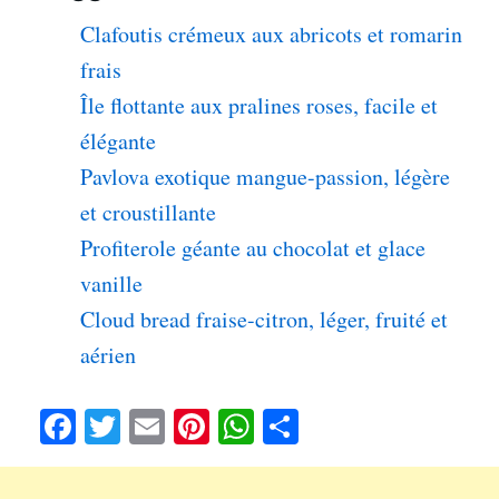
Clafoutis crémeux aux abricots et romarin
frais
Île flottante aux pralines roses, facile et
élégante
Pavlova exotique mangue-passion, légère
et croustillante
Profiterole géante au chocolat et glace
vanille
Cloud bread fraise-citron, léger, fruité et
aérien
Fa
T
E
Pi
W
Pa
ce
wi
m
nt
ha
rt
bo
tte
ail
er
ts
ag