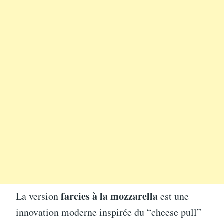
farcies à la mozzarella
La version
est une
innovation moderne inspirée du “cheese pull”