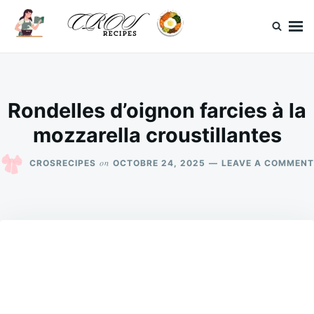
Skip
Search
to
for:
content
CrosRecipes
Des recettes simples, du bonheur en bouche.
Rondelles d’oignon farcies à la
mozzarella croustillantes
on
CROSRECIPES
OCTOBRE 24, 2025
LEAVE A COMMENT