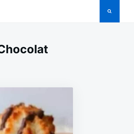
 Chocolat
ON
ROCHERS
À
LA
OIX
DE
COCO
T
AU
CHOCOLAT