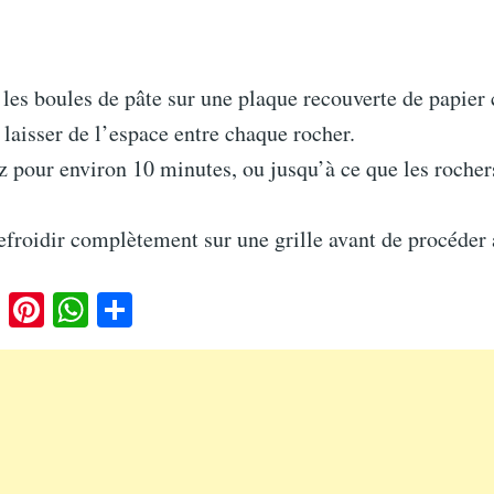
les boules de pâte sur une plaque recouverte de papier
à laisser de l’espace entre chaque rocher.
 pour environ 10 minutes, ou jusqu’à ce que les rocher
efroidir complètement sur une grille avant de procéder 
E
Pi
W
Pa
m
nt
ha
rt
ail
er
ts
ag
es
A
er
t
pp