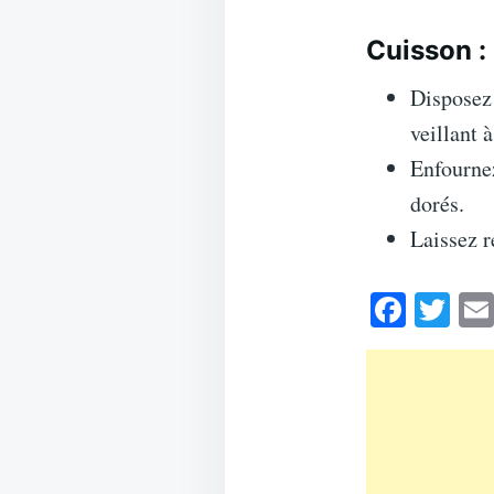
Cuisson :
Disposez 
veillant 
Enfournez
dorés.
Laissez r
Fa
T
ce
wi
bo
tte
ok
r