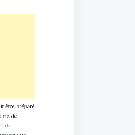
ut être préparé
e riz de
et de
ansforme un