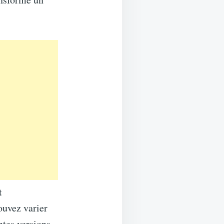
t
ouvez varier
ntes versions