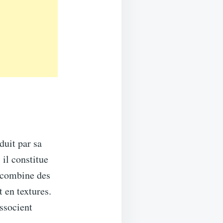
duit par sa
 il constitue
e combine des
t en textures.
associent