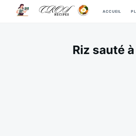
Skip
Search
ACCUEIL
P
to
for:
content
CrosRecipes
Des recettes simples, du bonheur en bouche.
Riz sauté à