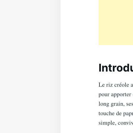
Introd
Le riz créole 
pour apporter 
long grain, se
touche de papr
simple, conviv