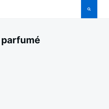
t parfumé
ÉOLE
X
EVETTES
CILE
RFUMÉ