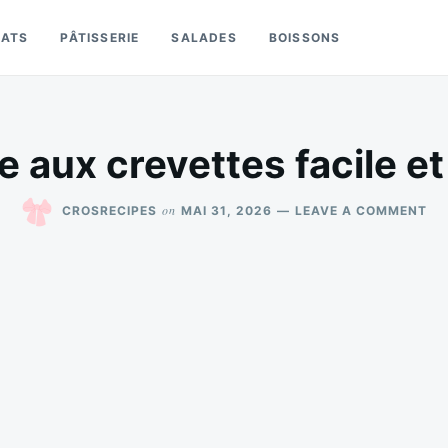
LATS
PÂTISSERIE
SALADES
BOISSONS
le aux crevettes facile e
ON
on
CROSRECIPES
MAI 31, 2026
LEAVE A COMMENT
RIZ
CR
AU
CR
FA
ET
PA