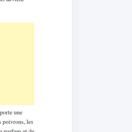
pporte une
s poivrons, les
 du parfum et de