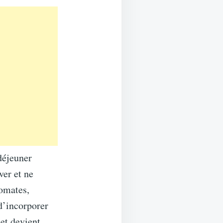
 déjeuner
ver et ne
romates,
 d’incorporer
 et devient