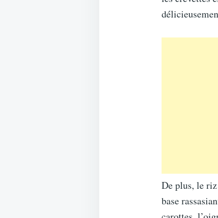
délicieusemen
De plus, le riz
base rassasian
carottes, l’oig