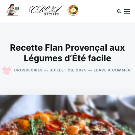
Skip
Search
to
for:
content
CrosRecipes
Des recettes simples, du bonheur en bouche.
Recette Flan Provençal aux
Légumes d’Été facile
on
CROSRECIPES
JUILLET 28, 2025
LEAVE A COMMENT