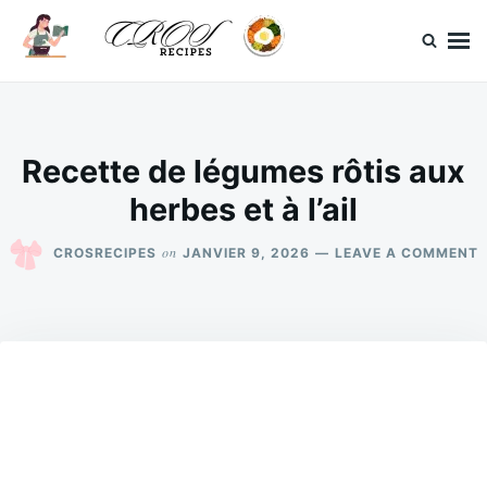
Skip
Search
to
for:
content
CrosRecipes
Des recettes simples, du bonheur en bouche.
Recette de légumes rôtis aux
herbes et à l’ail
on
CROSRECIPES
JANVIER 9, 2026
LEAVE A COMMENT
R
D
R
H
E
L