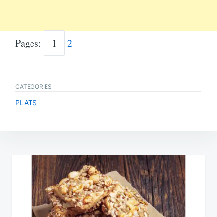
Pages:
1
2
CATEGORIES
PLATS
Navigation
de
l’article