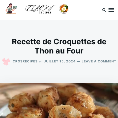
Skip
Search
to
for:
content
CrosRecipes
Des recettes simples, du bonheur en bouche.
Recette de Croquettes de
Thon au Four
on
CROSRECIPES
JUILLET 15, 2024
LEAVE A COMMENT