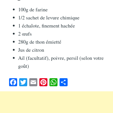
100g de farine
1/2 sachet de levure chimique
1 échalote, finement hachée
2 œufs
280g de thon émietté
Jus de citron
Ail (facultatif), poivre, persil (selon votre
goût)
Fa
T
E
Pi
W
Pa
ce
wi
m
nt
ha
rt
bo
tte
ail
er
ts
ag
ok
r
es
A
er