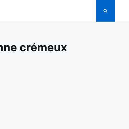
ienne crémeux
ON
POULET
MIJOTÉ
À
LA
MOUTARDE
À
L’ANCIENNE
CRÉMEUX
ET
SIMPLE