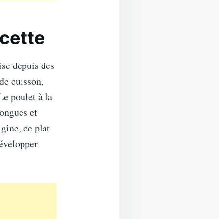
ecette
ise depuis des
de cuisson,
Le poulet à la
longues et
gine, ce plat
développer