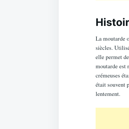
Histoi
La moutarde o
siècles. Util
elle permet de
moutarde est n
crémeuses étai
était souvent 
lentement.