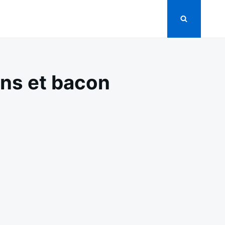
ons et bacon
ULET
RCI
OMAGE,
AMPIGNONS
CON