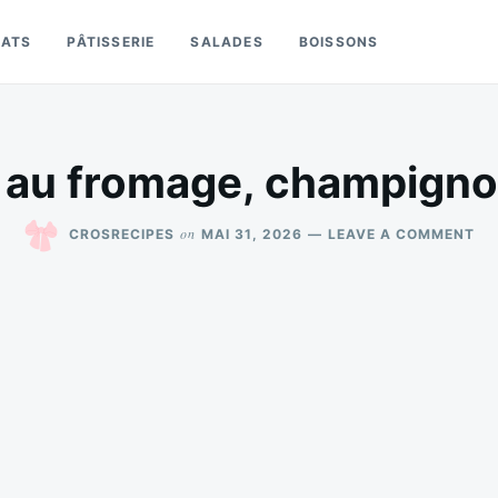
LATS
PÂTISSERIE
SALADES
BOISSONS
i au fromage, champign
ON
on
CROSRECIPES
MAI 31, 2026
LEAVE A COMMENT
PO
FA
AU
FR
CH
ET
BA