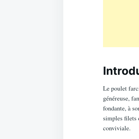
Introd
Le poulet farc
généreuse, fam
fondante, à so
simples filets
conviviale.