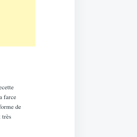
ecette
a farce
sforme de
 très