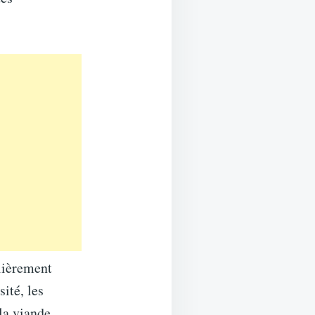
lièrement
ité, les
la viande