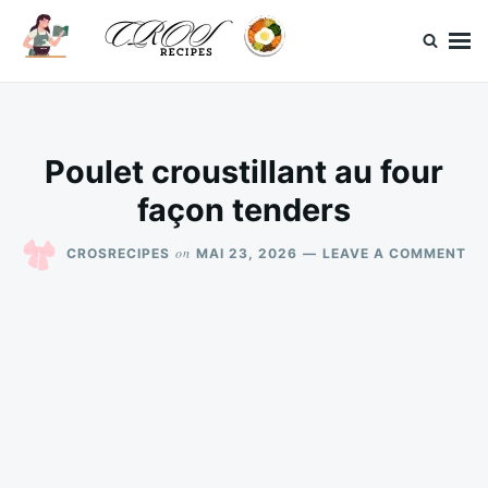
Skip
Search
to
for:
content
CrosRecipes
Des recettes simples, du bonheur en bouche.
Poulet croustillant au four
façon tenders
ON
on
CROSRECIPES
MAI 23, 2026
LEAVE A COMMENT
PO
CR
AU
FO
FA
TE