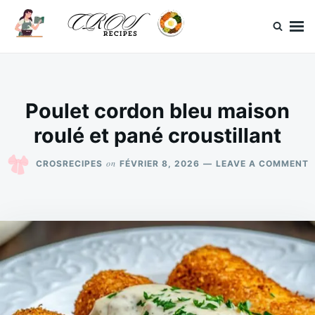
Skip
Search
to
for:
content
CrosRecipes
Des recettes simples, du bonheur en bouche.
Poulet cordon bleu maison
roulé et pané croustillant
O
on
CROSRECIPES
FÉVRIER 8, 2026
LEAVE A COMMENT
P
C
B
M
R
E
P
C