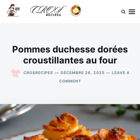
Skip
Search
to
for:
content
CrosRecipes
Des recettes simples, du bonheur en bouche.
Pommes duchesse dorées
croustillantes au four
on
CROSRECIPES
DÉCEMBRE 26, 2025
LEAVE A
ON
COMMENT
POMMES
DUCHESSE
DORÉES
CROUSTILLANTES
AU
FOUR