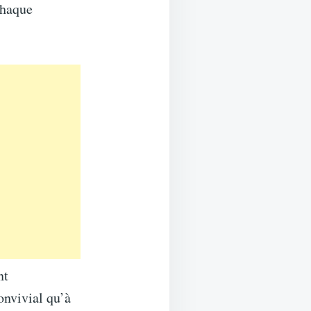
chaque
nt
onvivial qu’à