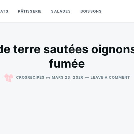
LATS
PÂTISSERIE
SALADES
BOISSONS
 terre sautées oignon
fumée
O
on
CROSRECIPES
MARS 23, 2026
LEAVE A COMMENT
P
D
T
S
O
S
F