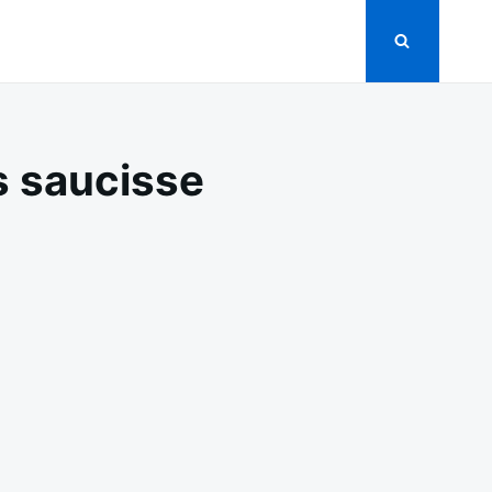
s saucisse
N
OMMES
E
ERRE
AUTÉES
IGNONS
AUCISSE
UMÉE