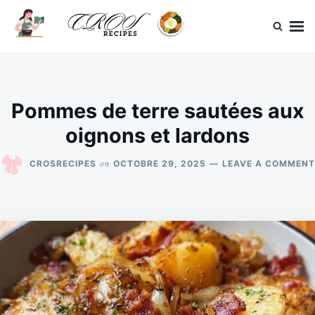
Skip
Search
to
for:
content
CrosRecipes
Des recettes simples, du bonheur en bouche.
Pommes de terre sautées aux
oignons et lardons
on
CROSRECIPES
OCTOBRE 29, 2025
LEAVE A COMMENT