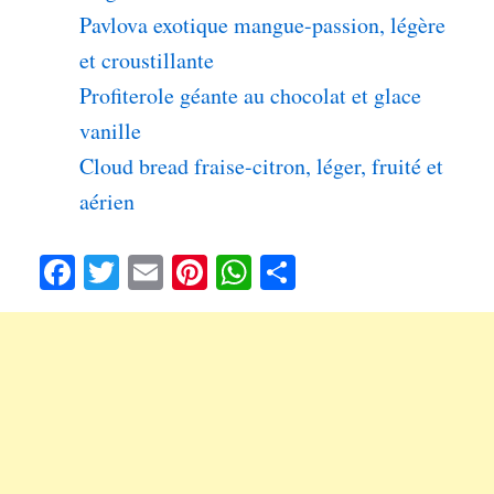
Pavlova exotique mangue-passion, légère
et croustillante
Profiterole géante au chocolat et glace
vanille
Cloud bread fraise-citron, léger, fruité et
aérien
Fa
T
E
Pi
W
Pa
ce
wi
m
nt
ha
rt
bo
tte
ail
er
ts
ag
ok
r
es
A
er
t
pp