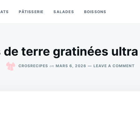
LATS
PÂTISSERIE
SALADES
BOISSONS
e terre gratinées ultr
O
on
CROSRECIPES
MARS 6, 2026
LEAVE A COMMENT
P
DE
TE
GR
UL
F