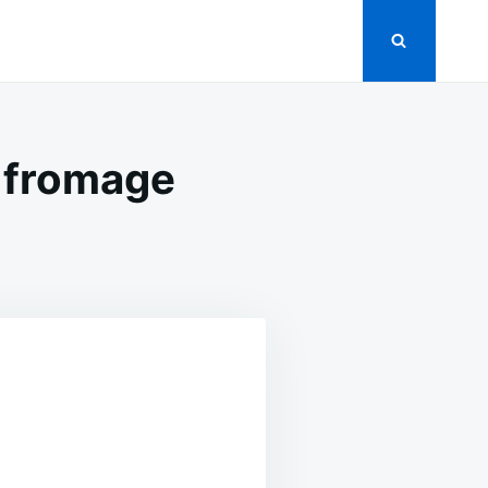
a fromage
N
OMMES
RRE
ATINÉES
TRA
ROMAGE