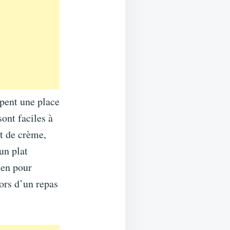
upent une place
ont faciles à
ut de crème,
un plat
bien pour
ors d’un repas