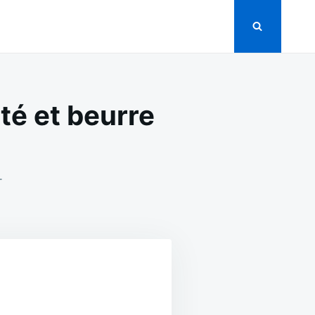
é et beurre
ON
T
POMMES
DE
TERRE
FONDANTES
AU
COMTÉ
ET
BEURRE
NOISETTE