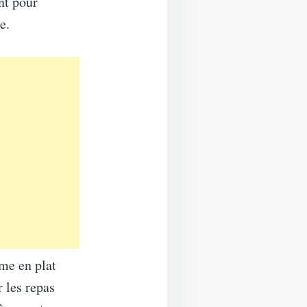
nt pour
e.
me en plat
 les repas