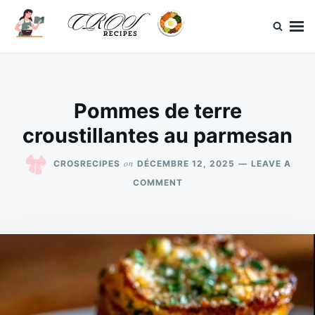
Skip
Search
to
for:
content
CrosRecipes
Des recettes simples, du bonheur en bouche.
Pommes de terre
croustillantes au parmesan
on
CROSRECIPES
DÉCEMBRE 12, 2025
LEAVE A
ON
COMMENT
POMMES
DE
TERRE
CROUSTILLANTES
AU
PARMESAN