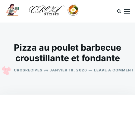
Skip
Search
to
for:
content
CrosRecipes
Des recettes simples, du bonheur en bouche.
Pizza au poulet barbecue
croustillante et fondante
on
CROSRECIPES
JANVIER 18, 2026
LEAVE A COMMENT