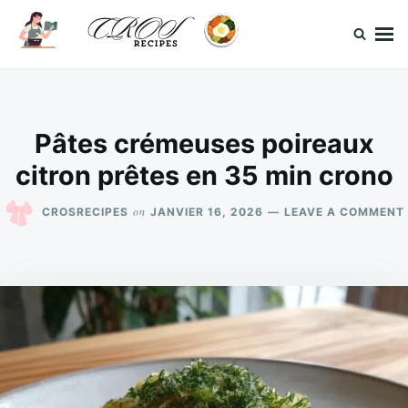
Skip
Search
to
for:
content
CrosRecipes
Des recettes simples, du bonheur en bouche.
Pâtes crémeuses poireaux
citron prêtes en 35 min crono
on
CROSRECIPES
JANVIER 16, 2026
LEAVE A COMMENT