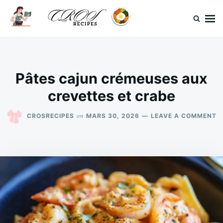
Skip
Search
to
for:
content
CrosRecipes
Des recettes simples, du bonheur en bouche.
Pâtes cajun crémeuses aux
crevettes et crabe
O
on
CROSRECIPES
MARS 30, 2026
LEAVE A COMMENT
P
C
C
A
C
E
C