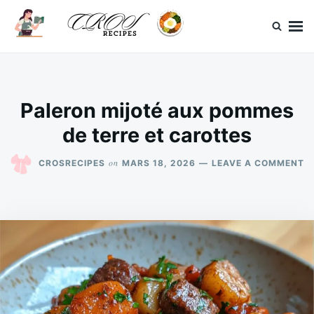
Skip
Search
to
for:
content
CrosRecipes
Des recettes simples, du bonheur en bouche.
Paleron mijoté aux pommes
de terre et carottes
O
on
CROSRECIPES
MARS 18, 2026
LEAVE A COMMENT
P
M
A
P
D
T
E
C