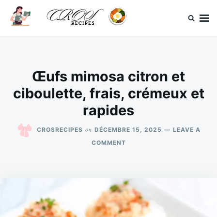
Skip
Search
to
for:
content
CrosRecipes
Des recettes simples, du bonheur en bouche.
Œufs mimosa citron et
ciboulette, frais, crémeux et
rapides
on
CROSRECIPES
DÉCEMBRE 15, 2025
LEAVE A
ON
COMMENT
ŒUFS
MIMOSA
CITRON
ET
CIBOULETTE,
FRAIS,
CRÉMEUX
ET