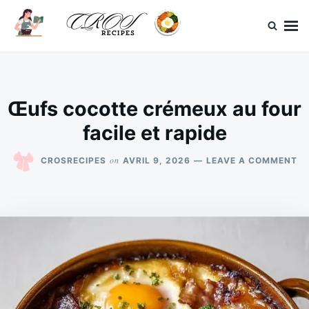
Skip
Search
to
for:
content
CrosRecipes
Des recettes simples, du bonheur en bouche.
Œufs cocotte crémeux au four
facile et rapide
O
on
CROSRECIPES
AVRIL 9, 2026
LEAVE A COMMENT
Œ
C
C
A
FO
FA
ET
RA