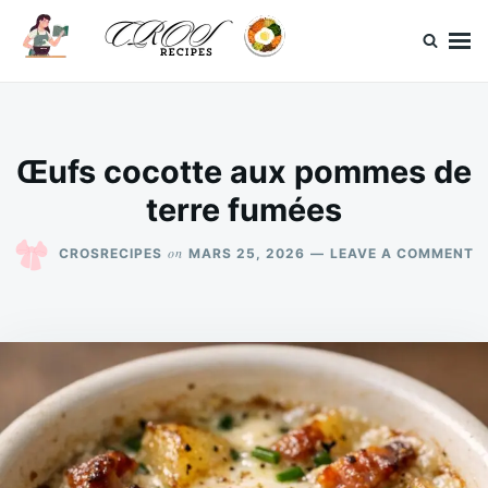
Skip
Search
to
for:
content
CrosRecipes
Des recettes simples, du bonheur en bouche.
Œufs cocotte aux pommes de
terre fumées
O
on
CROSRECIPES
MARS 25, 2026
LEAVE A COMMENT
Œ
C
A
P
D
T
F