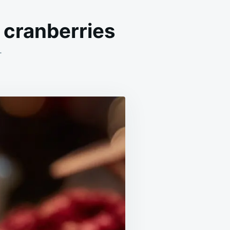
 cranberries
ON
T
NOUGAT
BLANC
AMANDES
PISTACHES
ET
CRANBERRIES