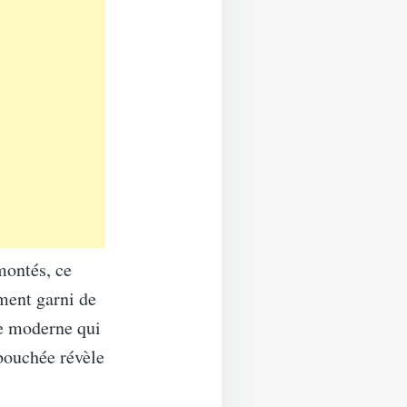
 montés, ce
ement garni de
ée moderne qui
bouchée révèle