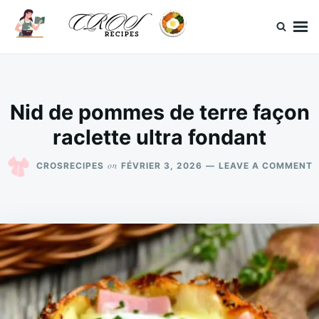
Skip
Search
to
for:
content
CrosRecipes
Des recettes simples, du bonheur en bouche.
Nid de pommes de terre façon
raclette ultra fondant
O
on
CROSRECIPES
FÉVRIER 3, 2026
LEAVE A COMMENT
N
D
P
D
T
F
R
U
F