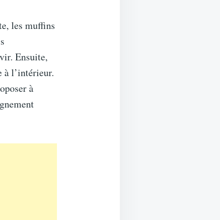
e, les muffins
ls
ir. Ensuite,
 à l’intérieur.
roposer à
pagnement