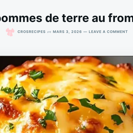
pommes de terre au fro
O
on
CROSRECIPES
MARS 3, 2026
LEAVE A COMMENT
MU
DE
P
DE
TE
A
F
F