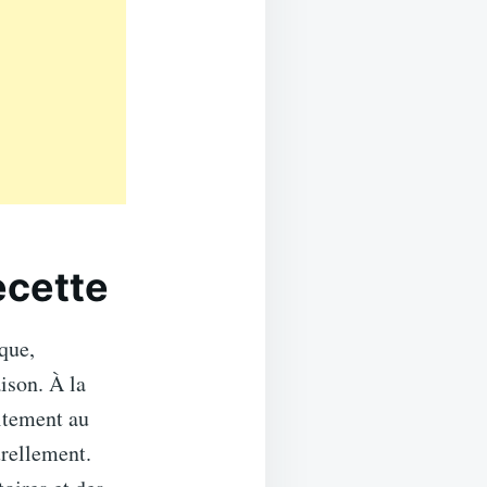
ecette
ique,
aison. À la
aitement au
urellement.