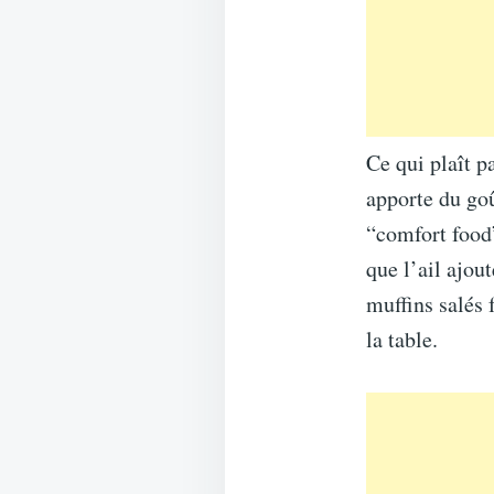
Ce qui plaît p
apporte du goû
“comfort food”
que l’ail ajou
muffins salés 
la table.