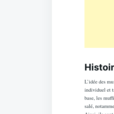
Histoi
L’idée des muf
individuel et 
base, les muff
salé, notammen