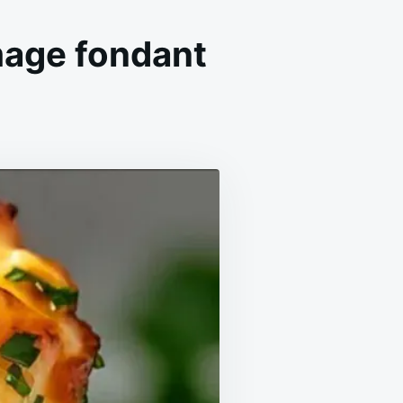
mage fondant
N
FFINS
OMMES
RRE
U
ROMAGE
ONDANT