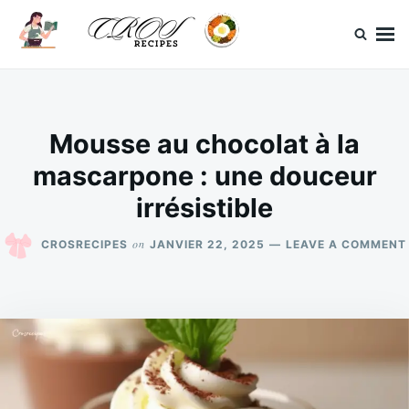
Skip
Search
to
for:
content
CrosRecipes
Des recettes simples, du bonheur en bouche.
Mousse au chocolat à la
mascarpone : une douceur
irrésistible
on
CROSRECIPES
JANVIER 22, 2025
LEAVE A COMMENT