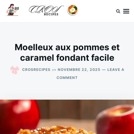
Skip
Search
to
for:
content
CrosRecipes
Des recettes simples, du bonheur en bouche.
Moelleux aux pommes et
caramel fondant facile
on
CROSRECIPES
NOVEMBRE 22, 2025
LEAVE A
ON
COMMENT
MOELLEUX
AUX
POMMES
ET
CARAMEL
FONDANT
FACILE