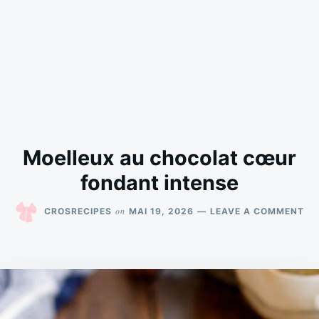
Moelleux au chocolat cœur
fondant intense
ON
on
CROSRECIPES
MAI 19, 2026
LEAVE A COMMENT
MO
AU
CH
CŒ
FO
IN